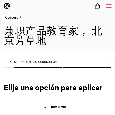
Me
Careers /
兼职产品教育家， 北
京芳草地
SELECCIONE SU CURRICULUM
1
/3
Elija una opción para aplicar
FROM DEVICE