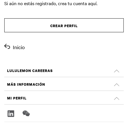
Si aún no estás registrado, crea tu cuenta aquí.
CREAR PERFIL
Inicio
LULULEMON CAREERAS
Empleos
MÁS INFORMACIÓN
Buscar Trabajos
Criticas de Glassdoor
MI PERFIL
Sostenibilidad e impacto social
Registrate
lululemon.com
Regístrate