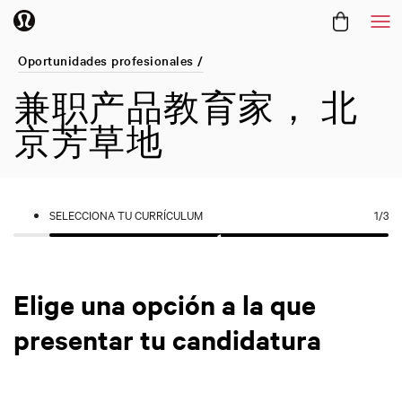
Me
Oportunidades profesionales /
兼职产品教育家， 北
京芳草地
SELECCIONA TU CURRÍCULUM
1
/3
Elige una opción a la que
presentar tu candidatura