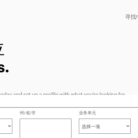
寻找
位
s.
oday and set up a profile with what you're looking for.
州/省/市
业务单元