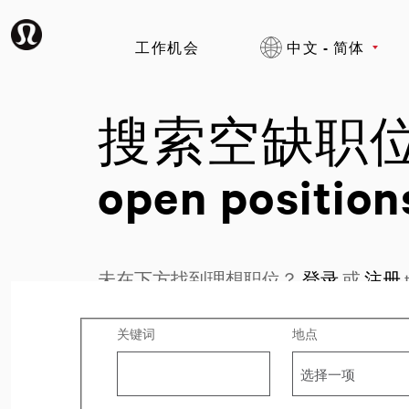
工作机会
中文 - 简体
搜索空缺职
open position
未在下方找到理想职位？
登录
或
注册
t
搜索空缺职位
关键词
地点