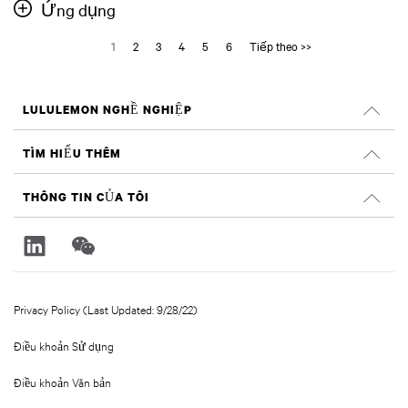
Ứng dụng
1
2
3
4
5
6
Tiếp theo >>
LULULEMON NGHỀ NGHIỆP
Nghề nghiệp
TÌM HIỂU THÊM
TÌM VIỆC LÀM
Đánh giá trên Glassdoor
THÔNG TIN CỦA TÔI
Tính bền vững và tác động xã hội
Đăng nhập
lululemon.com
Đăng ký
Privacy Policy (Last Updated: 9/28/22)
Điều khoản Sử dụng
Điều khoản Văn bản