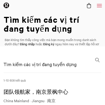
Me
Nghề nghiệp /
Tìm kiếm các
vị trí
đang tuyển dụng
Bạn không tìm thấy công việc mà bạn mong muốn trong danh sách
dưới đây?
Đăng nhập
hoặc
Đăng ký
ngay hôm nay và thiết lập hồ sơ
theo những tiêu chí bạn đang tìm kiếm.
Tìm kiếm các vị trí đang tuyển dụng
Tìm kiếm các vị trí đang tuyển dụng
1-10 608 kết quả
团队领航家，南京景枫中心
China Mainland · Jiangsu · 南京