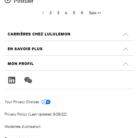
Postuler
1
2
3
4
5
6
Suiv. >>
CARRIÈRES CHEZ LULULEMON
Carrières
EN SAVOIR PLUS
Rechercher des emplois
Évaluations Glassdoor
MON PROFIL
Durabilité et effet social
Ouvrir une session
lululemon.com
Créer un compte
Your Privacy Choices
Privacy Policy (Last Updated: 9/28/22)
Modalités d’utilisation