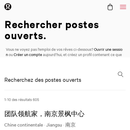
Me
Carrières
Rechercher
postes
ouverts.
Vous ne voyez pas l’emploi de vos rêves ci-dessous?
Ouvrir une sessio
n
ou
Créer un compte
aujourd’hui, et créez un profil contenant ce que
vous cherchez.
Recherchez des postes ouverts
Recherchez des postes ouverts
1-10 des résultats 605
团队领航家，南京景枫中心
Chine continentale · Jiangsu · 南京