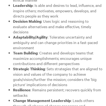
ethical manner
: Is able and desires to lead, influence, and
Leadership
inspire others; motivates, empowers, develops, and
directs people as they work
: Uses logic and reasoning to
Decision Making
evaluate alternatives and make effective, timely
decisions
: Tolerates uncertainty and
Adaptability/Agility
ambiguity and can change priorities in a fast-paced
environment
: Creates and develops teams that
Team Building
maximize accomplishments; encourages unique
contributions and different perspectives
: Sets strategies that are aligned to
Strategic Thinking
vision and values of the company to achieve
goals/vision/further the mission; considers the 'big
picture' implications of decisions
: Remains persistent; recovers quickly from
Resilience
setbacks
: Leads others
Change Management Leadership
through all phases of change processes and