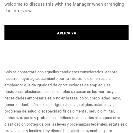
welcome to discuss this with the Manager when arranging
the interview.
APLICA YA
Solo se contactará con aquellos candidatos considerados. Acepta
nuestro mayor agradecimiento por tu interés. lululemon es una
empleador que da igualdad de oportunidades de empleo. Las
decisiones relacionadas con el empleo se basan en los méritos y las
necesidades empresariales, y no en la raza, color, credo, edad, sexo,
género, orientación sexual, origen nacional, religión, estado civil,
problema de salud, discapacidad física o mental, servicio militar,
embarazo, parto y problemas médicos relacionados ni ninguna otra
clasificación protegida por las leyes y ordenanzas federales, estatales o
provinciales y locales. Hay disponibles ajustes razonables para