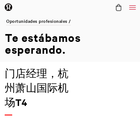
Me
Oportunidades profesionales /
Te estábamos
esperando.
门店经理，杭
州萧山国际机
场T4