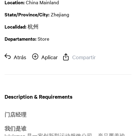
Location:
China Mainland
State/Province/City:
Zhejiang
Localidad:
杭州
Departamento:
Store
Atrás
Aplicar
Compartir
Description & Requirements
门店经理
我们是谁
lululemon 是一家创新型运动服饰公司，产品覆盖瑜