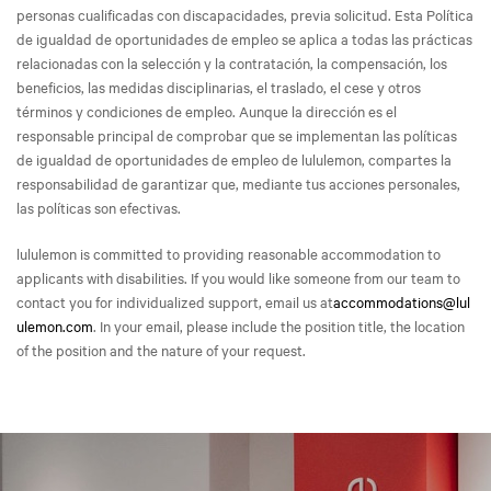
personas cualificadas con discapacidades, previa solicitud. Esta Política
de igualdad de oportunidades de empleo se aplica a todas las prácticas
relacionadas con la selección y la contratación, la compensación, los
beneficios, las medidas disciplinarias, el traslado, el cese y otros
términos y condiciones de empleo. Aunque la dirección es el
responsable principal de comprobar que se implementan las políticas
de igualdad de oportunidades de empleo de lululemon, compartes la
responsabilidad de garantizar que, mediante tus acciones personales,
las políticas son efectivas.
lululemon is committed to providing reasonable accommodation to
applicants with disabilities. If you would like someone from our team to
contact you for individualized support, email us at
accommodations@lul
ulemon.com
. In your email, please include the position title, the location
of the position and the nature of your request.