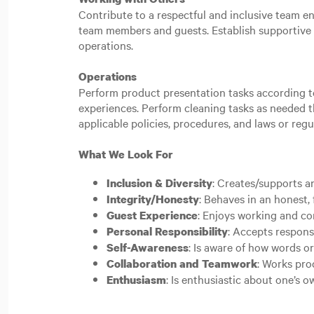
Contribute to a respectful and inclusive team e
team members and guests. Establish supportive 
operations.
Operations
Perform product presentation tasks according t
experiences. Perform cleaning tasks as needed t
applicable policies, procedures, and laws or reg
What We Look For
: Creates/supports a
Inclusion & Diversity
: Behaves in an honest, 
Integrity/Honesty
: Enjoys working and co
Guest Experience
: Accepts responsi
Personal Responsibility
: Is aware of how words o
Self-Awareness
: Works pro
Collaboration and Teamwork
: Is enthusiastic about one’s
Enthusiasm