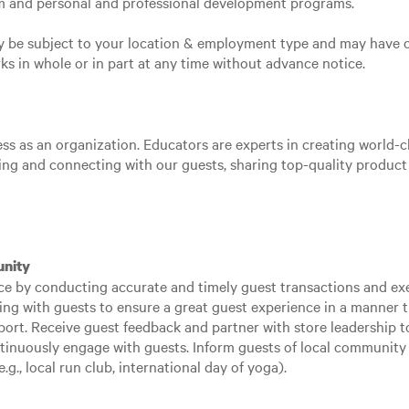
am and personal and professional development programs.
may be subject to your location & employment type and may have 
rks in whole or in part at any time without advance notice.
ss as an organization. Educators are experts in creating world-cl
aging and connecting with our guests, sharing top-quality produc
unity
nce by conducting accurate and timely guest transactions and 
ng with guests to ensure a great guest experience in a manner t
ort. Receive guest feedback and partner with store leadership to
tinuously engage with guests. Inform guests of local community 
g., local run club, international day of yoga).