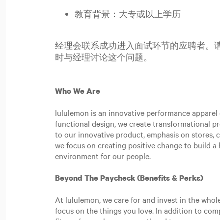
教育背景：大专或以上学历
经理会联系成功进入面试环节的应聘者。
时与经理讨论这个问题。
Who We Are
lululemon is an innovative performance apparel c
functional design, we create transformational p
to our innovative product, emphasis on stores,
we focus on creating positive change to build a h
environment for our people.
Beyond The Paycheck (Benefits & Perks)
At lululemon, we care for and invest in the whol
focus on the things you love. In addition to co