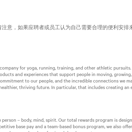
请注意，如果应聘者或员工认为自己需要合理的便利安排
ompany for yoga, running, training, and other athletic pursuits. 
roducts and experiences that support people in moving, growing
 commitment to our people, and the incredible connections we m
ealthier, thriving future. In particular, that includes creating a
e person – body, mind, spirit. Our total rewards program is desi
mpetitive base pay and a team-based bonus program, we also offer