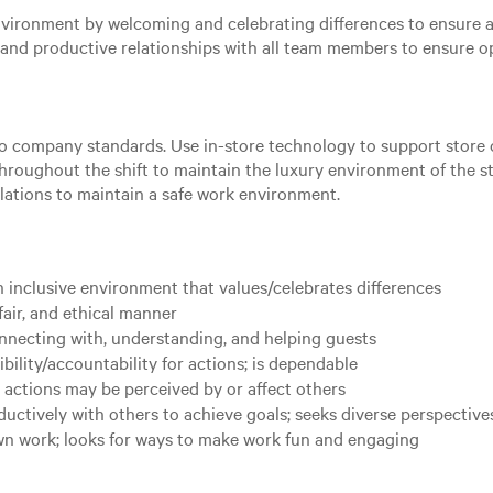
nvironment by welcoming and celebrating differences to ensure a
and productive relationships with all team members to ensure o
o company standards. Use in-store technology to support store 
hroughout the shift to maintain the luxury environment of the s
ulations to maintain a safe work environment.
n inclusive environment that values/celebrates differences
fair, and ethical manner
nnecting with, understanding, and helping guests
bility/accountability for actions; is dependable
r actions may be perceived by or affect others
ductively with others to achieve goals; seeks diverse perspective
 own work; looks for ways to make work fun and engaging