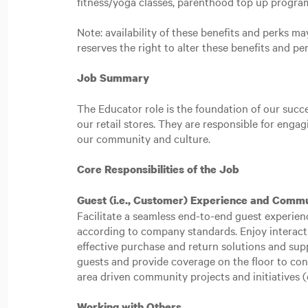
fitness/yoga classes, parenthood top up progr
Note: availability of these benefits and perks 
reserves the right to alter these benefits and pe
Job Summary
The Educator role is the foundation of our succe
our retail stores. They are responsible for eng
our community and culture.
Core Responsibilities of the Job
Guest (i.e., Customer) Experience and Comm
Facilitate a seamless end-to-end guest experie
according to company standards. Enjoy interacti
effective purchase and return solutions and supp
guests and provide coverage on the floor to con
area driven community projects and initiatives (e.
Working with Others