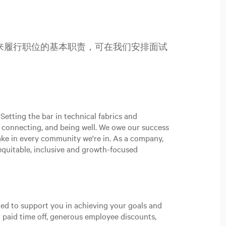
来履行职位的基本职责，可在我们安排面试
Setting the bar in technical fabrics and
, connecting, and being well. We owe our success
ake in every community we're in. As a company,
n equitable, inclusive and growth-focused
gned to support you in achieving your goals and
 paid time off, generous employee discounts,