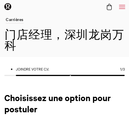
Me
Carrières
门店经理，深圳龙岗万
科
JOINDRE VOTRE C.V.
1
/3
Choisissez une option pour
postuler