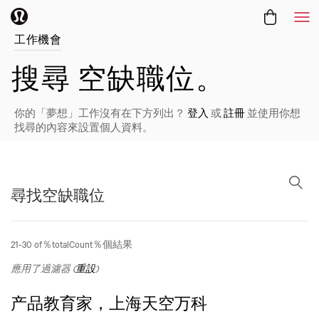
功
工作機會
搜尋
空缺職位。
你的「夢想」工作沒有在下方列出？
登入
或
註冊
並使用你想
找尋的內容來設置個人資料。
尋找空缺職位
尋找空缺職位
21-30 of％totalCount％個結果
應用了過濾器 (
重設
)
产品教育家，上海天空万科