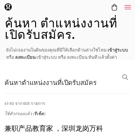
Me
ตำแหน่งงาน
ค้นหา
ตำแหน่งงานที่
เปิดรับสมัคร.
ยังไม่เจองานในฝันของคุณที่มีให้เลือกด้านล่างใช่ไหม
เข้าสู่ระบบ
หรือ
ลงทะเบียน
เข้าสู่ระบบ หรือ ลงทะเบียน ทันที แล้วตั้งค่า
โปรไฟล์พร้อมระบุตำแหน่งงานที่คุณต้องการ
ค้นหาตำแหน่งงานที่เปิดรับสมัคร
ค้นหาตำแหน่งงานที่เปิดรับสมัคร
41-50 จาก 605 รายการ
ใช้ตัวกรองแล้ว (
รีเซ็ต
)
兼职产品教育家 ，深圳龙岗万科