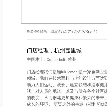
11-20 603 結果
適用されたフィルタ (
リセット
)
门店经理，杭州嘉里城
中国本土 · Copperbelt · 杭州
门店经理我们是谁lululemon 是一家
领域。我们在技术面料与功能设计方面达
助力人们运动、成长、建立联结和追求健
视、对人员的承诺、以及与所在各个社区
的改变，从而创建更加健康和繁荣的未来
成长的环境。 薪资之外的待遇（福利和优惠）lulu