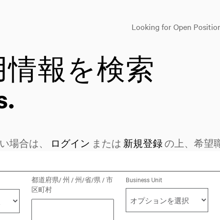
Looking for Open Positio
用情報を検索
s.
ない場合は、
ログイン
または
新規登録
の上、希望
を検索
都道府県/ 州 / 州/省/県 / 市
Business Unit
区町村